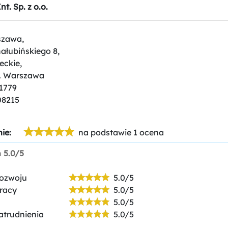
t. Sp. z o.o.
szawa,
hałubińskiego 8,
eckie,
t. Warszawa
1779
08215
ie:
na podstawie 1 ocena
n
5.0/5
rozwoju
5.0/5
racy
5.0/5
5.0/5
atrudnienia
5.0/5