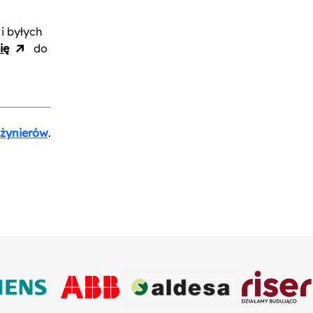
i byłych
ię
do
nżynierów
.