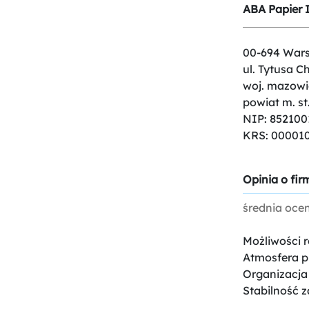
ABA Papier In
00-694 War
ul. Tytusa C
woj. mazowi
powiat m. s
NIP: 852100
KRS: 00001
Opinia o firm
średnia oce
Możliwości 
Atmosfera p
Organizacja
Stabilność z