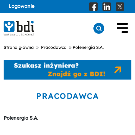
Logowanie
»
»
Strona główna
Pracodawca
Polenergia S.A.
PRACODAWCA
Polenergia S.A.