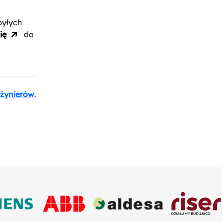
byłych
ię
do
nżynierów
.