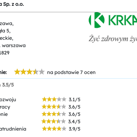
Sp. z o.o.
zawa,
ła 5,
eckie,
t. warszawa
1829
ie:
na podstawie 7 ocen
n
3.5/5
rozwoju
3.1/5
racy
3.6/5
nie
3.6/5
3.4/5
atrudnienia
3.9/5