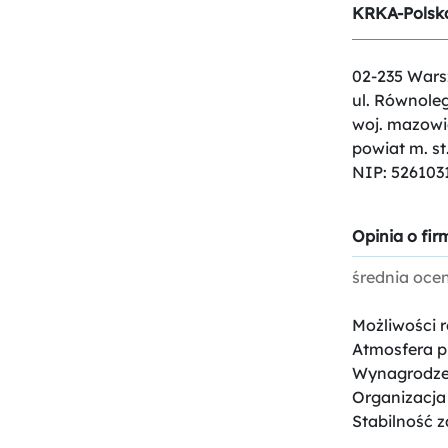
KRKA-Polska 
02-235 Wars
ul. Równoleg
woj. mazowi
powiat m. s
NIP: 526103
Opinia o firm
średnia oce
Możliwości 
Atmosfera p
Wynagrodze
Organizacja
Stabilność z