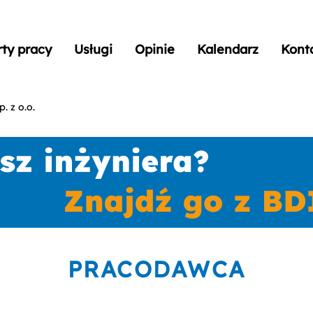
rty pracy
Usługi
Opinie
Kalendarz
Kont
. z o.o.
PRACODAWCA