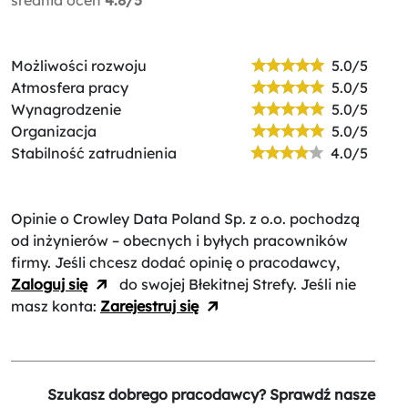
Możliwości rozwoju
5.0/5
Atmosfera pracy
5.0/5
Wynagrodzenie
5.0/5
Organizacja
5.0/5
Stabilność zatrudnienia
4.0/5
Opinie o Crowley Data Poland Sp. z o.o.
pochodzą
od inżynierów – obecnych i byłych pracowników
firmy. Jeśli chcesz dodać opinię o pracodawcy,
Zaloguj się
do swojej Błekitnej Strefy. Jeśli nie
masz konta:
Zarejestruj się
Szukasz dobrego pracodawcy? Sprawdź nasze