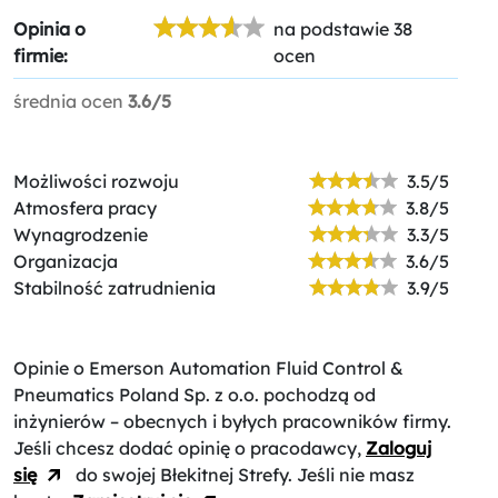
Opinia o
na podstawie 38
firmie:
ocen
średnia ocen
3.6/5
Możliwości rozwoju
3.5/5
Atmosfera pracy
3.8/5
Wynagrodzenie
3.3/5
Organizacja
3.6/5
Stabilność zatrudnienia
3.9/5
Opinie o Emerson Automation Fluid Control &
Pneumatics Poland Sp. z o.o.
pochodzą od
inżynierów – obecnych i byłych pracowników firmy.
Jeśli chcesz dodać opinię o pracodawcy,
Zaloguj
się
do swojej Błekitnej Strefy. Jeśli nie masz