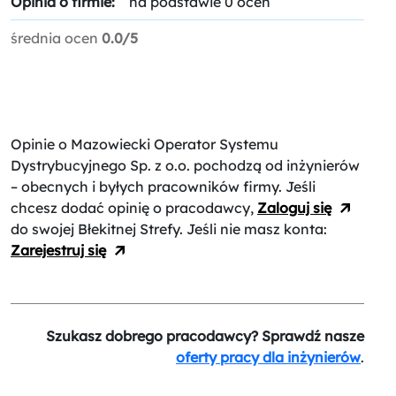
Opinia o firmie:
na podstawie 0 ocen
średnia ocen
0.0/5
Opinie o Mazowiecki Operator Systemu
Dystrybucyjnego Sp. z o.o.
pochodzą od inżynierów
– obecnych i byłych pracowników firmy. Jeśli
chcesz dodać opinię o pracodawcy,
Zaloguj się
do swojej Błekitnej Strefy. Jeśli nie masz konta:
Zarejestruj się
Szukasz dobrego pracodawcy? Sprawdź nasze
oferty pracy dla inżynierów
.