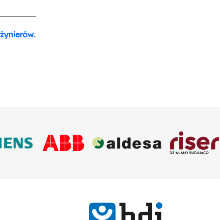
nżynierów
.