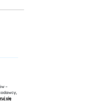
ów –
acodawcy,
ruj się