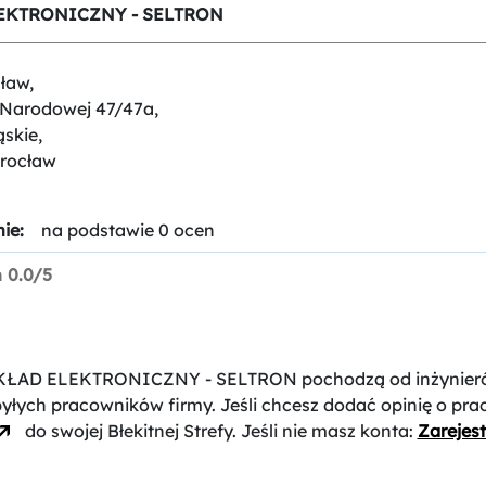
EKTRONICZNY - SELTRON
ław,
i Narodowej 47/47a,
ąskie,
rocław
ie:
na podstawie 0 ocen
n
0.0/5
AKŁAD ELEKTRONICZNY - SELTRON
pochodzą od inżynier
byłych pracowników firmy. Jeśli chcesz dodać opinię o pr
do swojej Błekitnej Strefy. Jeśli nie masz konta:
Zarejest