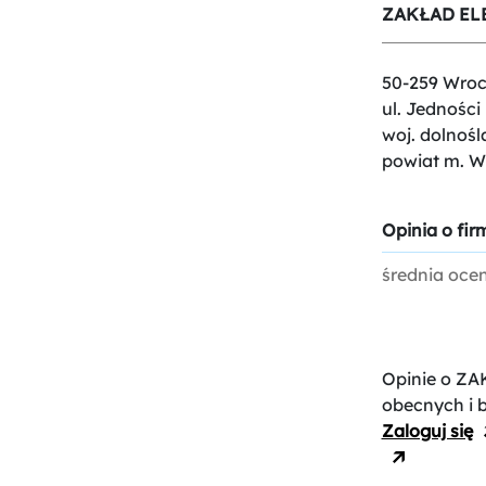
ZAKŁAD EL
50-259 Wroc
ul. Jednośc
woj. dolnośl
powiat m. W
Opinia o firm
średnia oce
Opinie o Z
obecnych i 
Zaloguj się