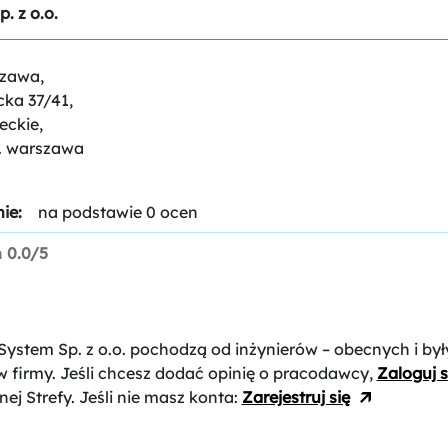
. z o.o.
zawa,
cka 37/41,
eckie,
t. warszawa
ie:
na podstawie 0 ocen
n
0.0/5
System Sp. z o.o.
pochodzą od inżynierów – obecnych i był
 firmy. Jeśli chcesz dodać opinię o pracodawcy,
Zaloguj s
nej Strefy. Jeśli nie masz konta:
Zarejestruj się