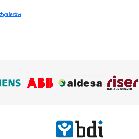
nżynierów
.