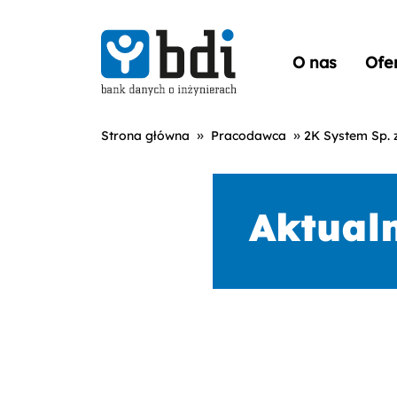
O nas
Ofe
»
»
Strona główna
Pracodawca
2K System Sp. z