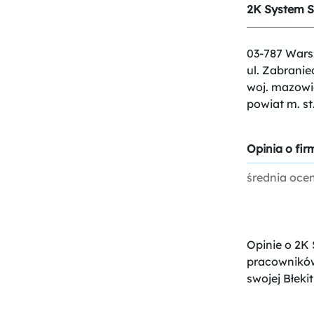
2K System Sp
03-787 Wars
ul. Zabranie
woj. mazowi
powiat m. s
Opinia o firm
średnia oce
Opinie o 2K 
pracowników
swojej Błekit