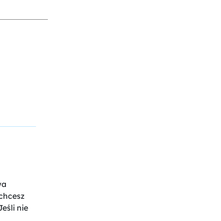
wa
 chcesz
eśli nie