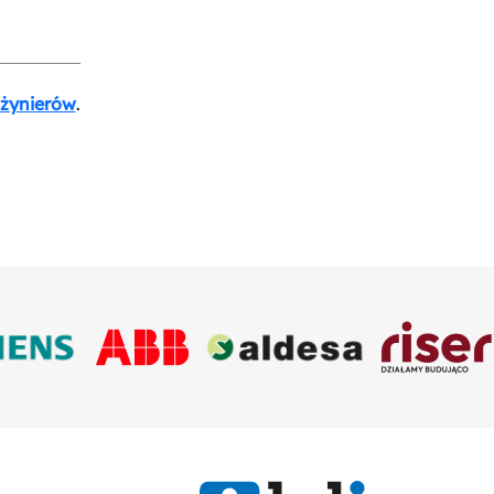
nżynierów
.