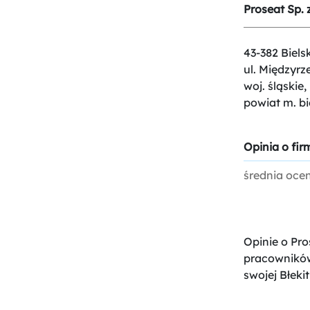
Proseat Sp. z
43-382 Biels
ul. Międzyrz
woj. śląskie,
powiat m. bi
Opinia o firm
średnia oce
Opinie o Pro
pracowników
swojej Błekit