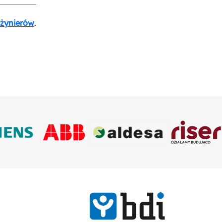
nżynierów
.