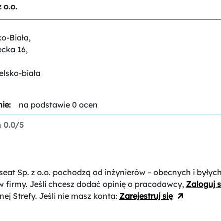
 o.o.
ko-Biała,
ecka 16,
elsko-biała
ie:
na podstawie 0 ocen
n
0.0/5
seat Sp. z o.o.
pochodzą od inżynierów – obecnych i byłyc
 firmy. Jeśli chcesz dodać opinię o pracodawcy,
Zaloguj s
nej Strefy. Jeśli nie masz konta:
Zarejestruj się