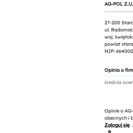
AG-POL Z.U.
27-200 Star
ul. Radomsk
woj. świętok
powiat star
NIP: 66400
Opinia o firm
średnia oce
Opinie o AG
obecnych i 
Zaloguj się