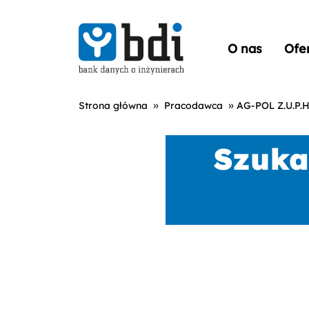
O nas
Ofe
»
»
Strona główna
Pracodawca
AG-POL Z.U.P.H