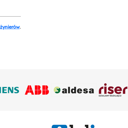
nżynierów
.