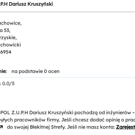
P.H Dariusz Kruszyński
achowice,
a 53,
rzyskie,
achowicki
06954
ie:
na podstawie 0 ocen
n
0.0/5
-POL Z.U.P.H Dariusz Kruszyński
pochodzą od inżynierów –
byłych pracowników firmy. Jeśli chcesz dodać opinię o pr
do swojej Błekitnej Strefy. Jeśli nie masz konta:
Zarejest