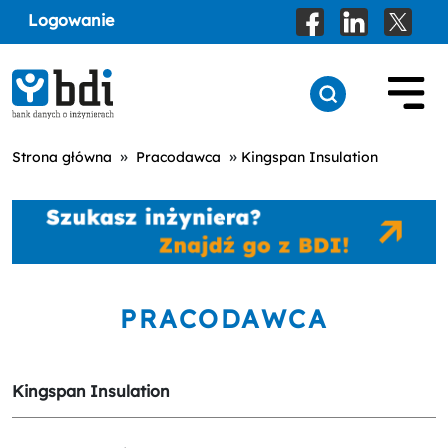
Logowanie
»
»
Strona główna
Pracodawca
Kingspan Insulation
PRACODAWCA
Kingspan Insulation