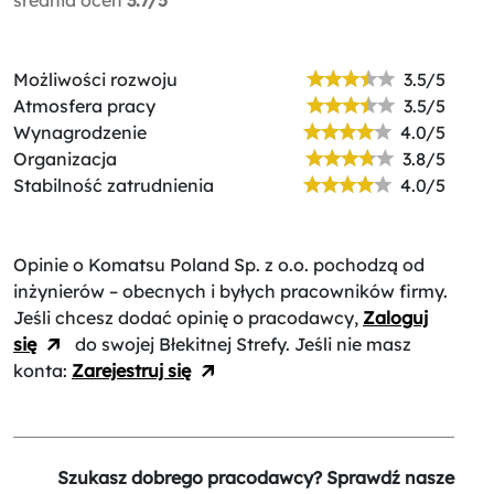
Możliwości rozwoju
3.5/5
Atmosfera pracy
3.5/5
Wynagrodzenie
4.0/5
Organizacja
3.8/5
Stabilność zatrudnienia
4.0/5
Opinie o Komatsu Poland Sp. z o.o.
pochodzą od
inżynierów – obecnych i byłych pracowników firmy.
Jeśli chcesz dodać opinię o pracodawcy,
Zaloguj
się
do swojej Błekitnej Strefy. Jeśli nie masz
konta:
Zarejestruj się
Szukasz dobrego pracodawcy? Sprawdź nasze