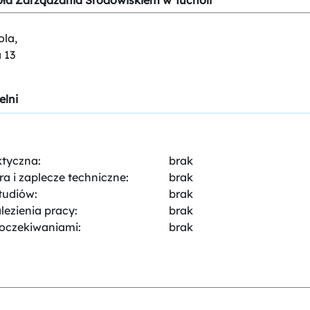
ła Zarządzania Środowiskiem w Tucholi
ola,
 13
elni
tyczna:
brak
ra i zaplecze techniczne:
brak
tudiów:
brak
ezienia pracy:
brak
oczekiwaniami:
brak