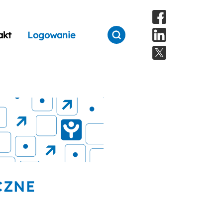
akt
Logowanie
CZNE